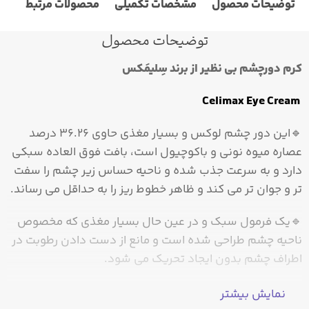
توضیحات محصول
مشخصات تکمیلی
محصولات مرتبط
نظ
توضیحات محصول
کرم دورچشم بي نظير از برند سِلیمَكس
Eye
Cream
Celimax
🔹اين دور چشم لوکس و بسیار مغذی حاوی ۳۶.۲۶ درصد
عصاره میوه نونی و باکوچیول است، بافت فوق العاده سبکی
دارد و به سرعت جذب شده و ناحیه حساس زير چشم را سفت
تر و جوان تر مي کند و ظاهر خطوط ریز را به حداقل می رساند.
🔹یک فرمول سبک و در عین حال بسیار مغذی که مخصوص
ناحیه چشم طراحی شده است و مانع از دست دادن رطوبت در
اطراف چشم بدون ایجاد تحریک می شود.
🌱برند:
Celimax
نمایش بیشتر