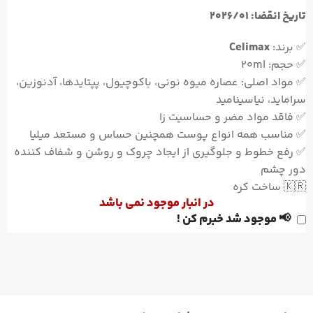
تاریخ انقضا: 2026/01
✅ برند:
Celimax
✅ حجم: 20ml
✅ مواد اصلی: عصاره ميوه نونی، باكوچيول، پپتايدها، آدنوزين،
سرامايد، نياسيناميد
✅ فاقد مواد مضر و حساسیت زا
✅ مناسب همه انواع پوست همچنین حساس و مستعد میلیا
✅ رفع خطوط و جلوگیری از ایجاد چروک و روشن و شفاف کننده
دور چشم
🇰🇷 ساخت کره
در انبار موجود نمی باشد
📢 موجود شد خبرم کن !