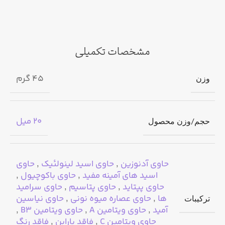
‏ 🌱حجم: ٢٠ میل
‏ 🌱 کشور سازنده: کره جنوبی
مشخصات تکمیلی
🌱 فاقد تست روی حیوانات
45 گرم
وزن
🌱 ️ فاقد ترکیبات مضر
🌱 ️ ترکیبات اصلی: عصاره ميوه نونی، باكوچيول، پپتايدها،
آدنوزين، سرامايد، نياسيناميد
20 میل
حجم/وزن محصول
🌱 ️ مناسب همه انواع پوست همچنین حساس و مستعد میلیا
حاوی آدنوزین
,
حاوی اسید لینولئیک
,
حاوی
✔آبرساني و رطوبت رساني عميق
اسید های آمینه مفید
,
حاوی باکوچیول
,
حاوی پپتاید
,
حاوی پتاسیم
,
حاوی سرامید
✔رفع خطوط و جلوگيري از ايجاد چروك
ها
,
حاوی عصاره میوه نونی
,
حاوی نیاسین
ترکیبات
آمید
,
حاوی ویتامین A
,
حاوی ویتامین B3
,
✔روشن و شفاف كننده دور چشم
حاوی ویتامین C
,
فاقد پارابن
,
فاقد رنگ