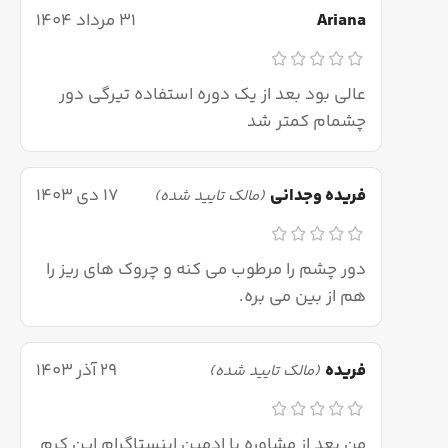
Ariana
31 مرداد 1404
عالی بود بعد از یک دوره استفاده تیرگی دور
چشمام کمتر شد
فریده وجدانی
17 دی 1403
(مالک تایید شده)
دور چشم را مرطوب می کنه و چروک های ریز را
هم از بین می بره.
فریده
29 آذر 1403
(مالک تایید شده)
من بعد از مشاوره با ادمین اینستاگرام این کرم