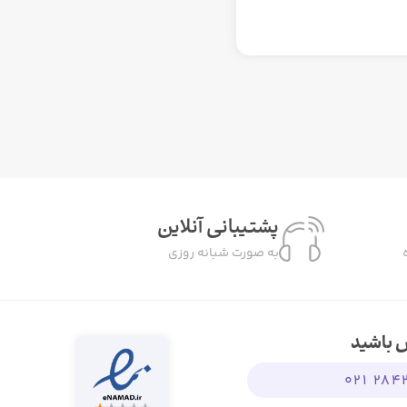
پشتیبانی آنلاین
به صورت شبانه روزی
س باشید
28424