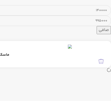
صافی
ماسک خ